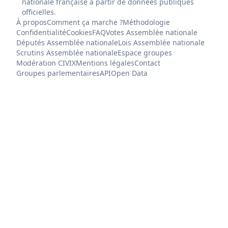
nationale française à partir de données publiques
officielles.
À propos
Comment ça marche ?
Méthodologie
Confidentialité
Cookies
FAQ
Votes Assemblée nationale
Députés Assemblée nationale
Lois Assemblée nationale
Scrutins Assemblée nationale
Espace groupes
Modération CIVIX
Mentions légales
Contact
Groupes parlementaires
API
Open Data