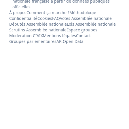
nationale française à partir de données publiques
officielles.
À propos
Comment ça marche ?
Méthodologie
Confidentialité
Cookies
FAQ
Votes Assemblée nationale
Députés Assemblée nationale
Lois Assemblée nationale
Scrutins Assemblée nationale
Espace groupes
Modération CIVIX
Mentions légales
Contact
Groupes parlementaires
API
Open Data