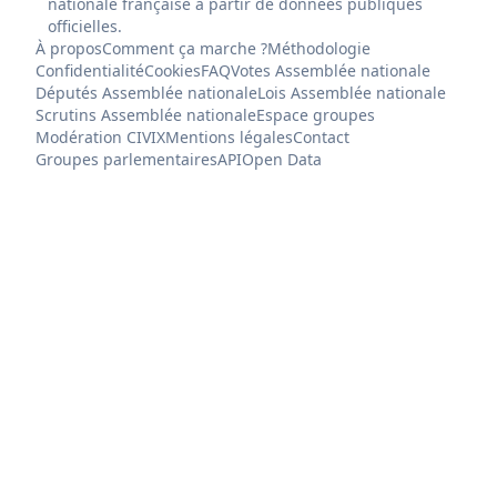
nationale française à partir de données publiques
officielles.
À propos
Comment ça marche ?
Méthodologie
Confidentialité
Cookies
FAQ
Votes Assemblée nationale
Députés Assemblée nationale
Lois Assemblée nationale
Scrutins Assemblée nationale
Espace groupes
Modération CIVIX
Mentions légales
Contact
Groupes parlementaires
API
Open Data