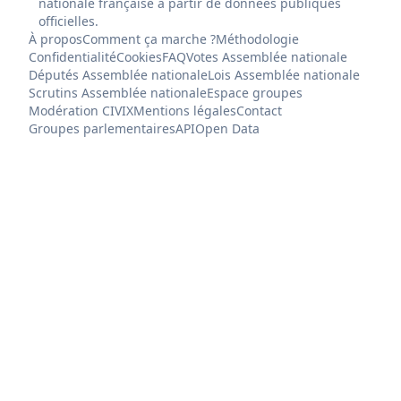
nationale française à partir de données publiques
officielles.
À propos
Comment ça marche ?
Méthodologie
Confidentialité
Cookies
FAQ
Votes Assemblée nationale
Députés Assemblée nationale
Lois Assemblée nationale
Scrutins Assemblée nationale
Espace groupes
Modération CIVIX
Mentions légales
Contact
Groupes parlementaires
API
Open Data