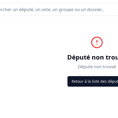
Député non tro
Député non trouvé
Retour à la liste des dépu