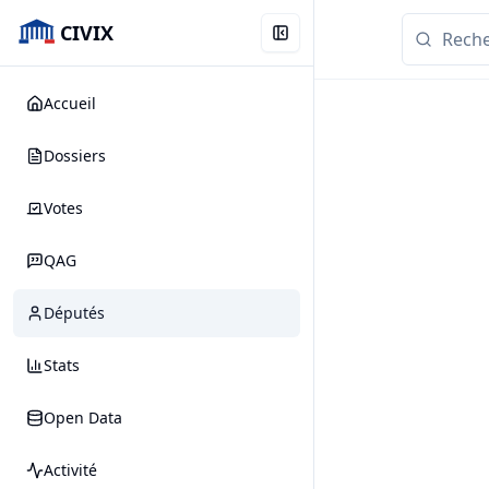
CIVIX
Accueil
Dossiers
Votes
QAG
Députés
Stats
Open Data
Activité