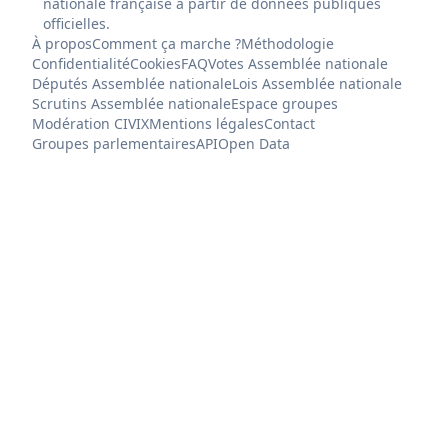
nationale française à partir de données publiques
officielles.
À propos
Comment ça marche ?
Méthodologie
Confidentialité
Cookies
FAQ
Votes Assemblée nationale
Députés Assemblée nationale
Lois Assemblée nationale
Scrutins Assemblée nationale
Espace groupes
Modération CIVIX
Mentions légales
Contact
Groupes parlementaires
API
Open Data