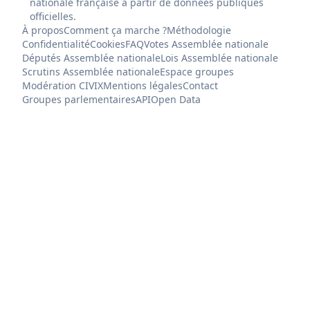
nationale française à partir de données publiques
officielles.
À propos
Comment ça marche ?
Méthodologie
Confidentialité
Cookies
FAQ
Votes Assemblée nationale
Députés Assemblée nationale
Lois Assemblée nationale
Scrutins Assemblée nationale
Espace groupes
Modération CIVIX
Mentions légales
Contact
Groupes parlementaires
API
Open Data