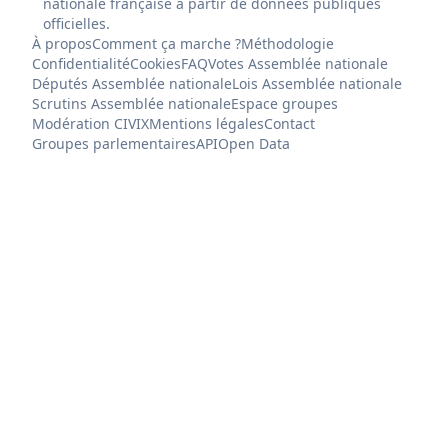
nationale française à partir de données publiques
officielles.
À propos
Comment ça marche ?
Méthodologie
Confidentialité
Cookies
FAQ
Votes Assemblée nationale
Députés Assemblée nationale
Lois Assemblée nationale
Scrutins Assemblée nationale
Espace groupes
Modération CIVIX
Mentions légales
Contact
Groupes parlementaires
API
Open Data