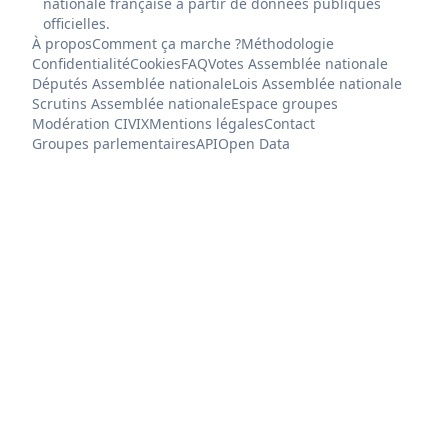
nationale française à partir de données publiques
officielles.
À propos
Comment ça marche ?
Méthodologie
Confidentialité
Cookies
FAQ
Votes Assemblée nationale
Députés Assemblée nationale
Lois Assemblée nationale
Scrutins Assemblée nationale
Espace groupes
Modération CIVIX
Mentions légales
Contact
Groupes parlementaires
API
Open Data