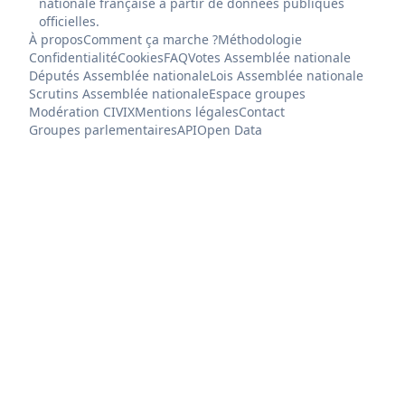
nationale française à partir de données publiques
officielles.
À propos
Comment ça marche ?
Méthodologie
Confidentialité
Cookies
FAQ
Votes Assemblée nationale
Députés Assemblée nationale
Lois Assemblée nationale
Scrutins Assemblée nationale
Espace groupes
Modération CIVIX
Mentions légales
Contact
Groupes parlementaires
API
Open Data