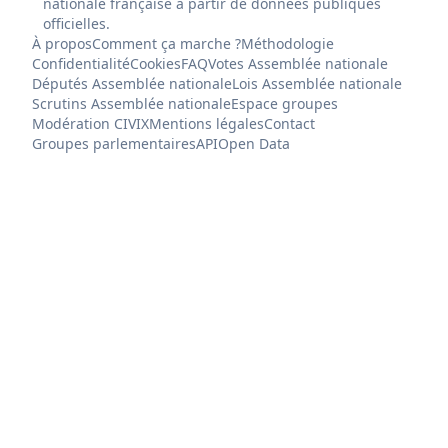
nationale française à partir de données publiques
officielles.
À propos
Comment ça marche ?
Méthodologie
Confidentialité
Cookies
FAQ
Votes Assemblée nationale
Députés Assemblée nationale
Lois Assemblée nationale
Scrutins Assemblée nationale
Espace groupes
Modération CIVIX
Mentions légales
Contact
Groupes parlementaires
API
Open Data