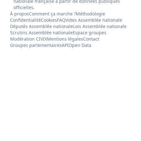
nationale française à partir de données publiques
officielles.
À propos
Comment ça marche ?
Méthodologie
Confidentialité
Cookies
FAQ
Votes Assemblée nationale
Députés Assemblée nationale
Lois Assemblée nationale
Scrutins Assemblée nationale
Espace groupes
Modération CIVIX
Mentions légales
Contact
Groupes parlementaires
API
Open Data