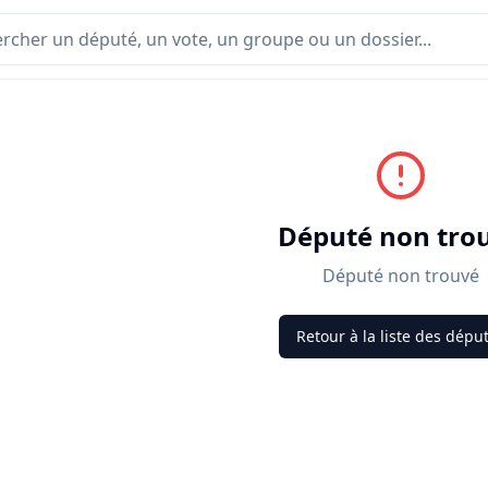
Député non tro
Député non trouvé
Retour à la liste des dépu