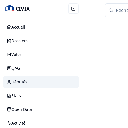
CIVIX
Accueil
Dossiers
Votes
QAG
Députés
Stats
Open Data
Activité