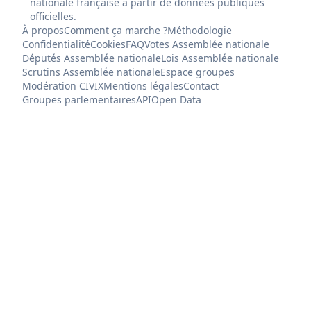
nationale française à partir de données publiques
officielles.
À propos
Comment ça marche ?
Méthodologie
Confidentialité
Cookies
FAQ
Votes Assemblée nationale
Députés Assemblée nationale
Lois Assemblée nationale
Scrutins Assemblée nationale
Espace groupes
Modération CIVIX
Mentions légales
Contact
Groupes parlementaires
API
Open Data