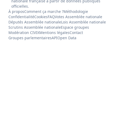
nationale française à partir de données publiques
officielles.
À propos
Comment ça marche ?
Méthodologie
Confidentialité
Cookies
FAQ
Votes Assemblée nationale
Députés Assemblée nationale
Lois Assemblée nationale
Scrutins Assemblée nationale
Espace groupes
Modération CIVIX
Mentions légales
Contact
Groupes parlementaires
API
Open Data