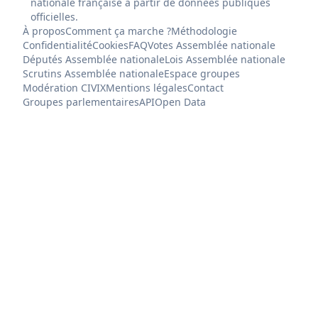
nationale française à partir de données publiques
officielles.
À propos
Comment ça marche ?
Méthodologie
Confidentialité
Cookies
FAQ
Votes Assemblée nationale
Députés Assemblée nationale
Lois Assemblée nationale
Scrutins Assemblée nationale
Espace groupes
Modération CIVIX
Mentions légales
Contact
Groupes parlementaires
API
Open Data