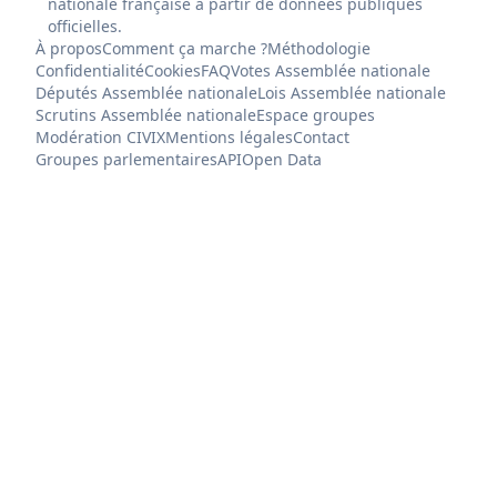
nationale française à partir de données publiques
officielles.
À propos
Comment ça marche ?
Méthodologie
Confidentialité
Cookies
FAQ
Votes Assemblée nationale
Députés Assemblée nationale
Lois Assemblée nationale
Scrutins Assemblée nationale
Espace groupes
Modération CIVIX
Mentions légales
Contact
Groupes parlementaires
API
Open Data