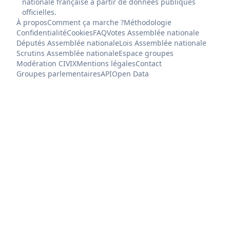
nationale française à partir de données publiques
officielles.
À propos
Comment ça marche ?
Méthodologie
Confidentialité
Cookies
FAQ
Votes Assemblée nationale
Députés Assemblée nationale
Lois Assemblée nationale
Scrutins Assemblée nationale
Espace groupes
Modération CIVIX
Mentions légales
Contact
Groupes parlementaires
API
Open Data