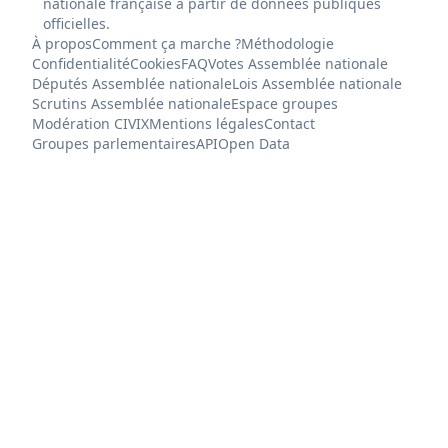
nationale française à partir de données publiques
officielles.
À propos
Comment ça marche ?
Méthodologie
Confidentialité
Cookies
FAQ
Votes Assemblée nationale
Députés Assemblée nationale
Lois Assemblée nationale
Scrutins Assemblée nationale
Espace groupes
Modération CIVIX
Mentions légales
Contact
Groupes parlementaires
API
Open Data