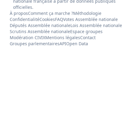
nationale française à partir de données publiques
officielles.
À propos
Comment ça marche ?
Méthodologie
Confidentialité
Cookies
FAQ
Votes Assemblée nationale
Députés Assemblée nationale
Lois Assemblée nationale
Scrutins Assemblée nationale
Espace groupes
Modération CIVIX
Mentions légales
Contact
Groupes parlementaires
API
Open Data