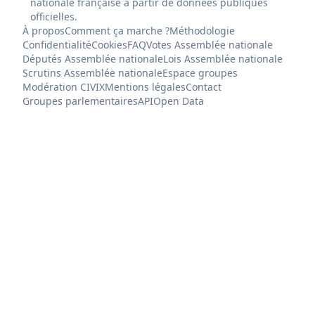
nationale française à partir de données publiques
officielles.
À propos
Comment ça marche ?
Méthodologie
Confidentialité
Cookies
FAQ
Votes Assemblée nationale
Députés Assemblée nationale
Lois Assemblée nationale
Scrutins Assemblée nationale
Espace groupes
Modération CIVIX
Mentions légales
Contact
Groupes parlementaires
API
Open Data