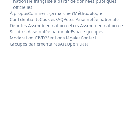
nationale française à partir de données publiques
officielles.
À propos
Comment ça marche ?
Méthodologie
Confidentialité
Cookies
FAQ
Votes Assemblée nationale
Députés Assemblée nationale
Lois Assemblée nationale
Scrutins Assemblée nationale
Espace groupes
Modération CIVIX
Mentions légales
Contact
Groupes parlementaires
API
Open Data