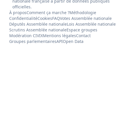
nationale française à partir de données publiques
officielles.
À propos
Comment ça marche ?
Méthodologie
Confidentialité
Cookies
FAQ
Votes Assemblée nationale
Députés Assemblée nationale
Lois Assemblée nationale
Scrutins Assemblée nationale
Espace groupes
Modération CIVIX
Mentions légales
Contact
Groupes parlementaires
API
Open Data