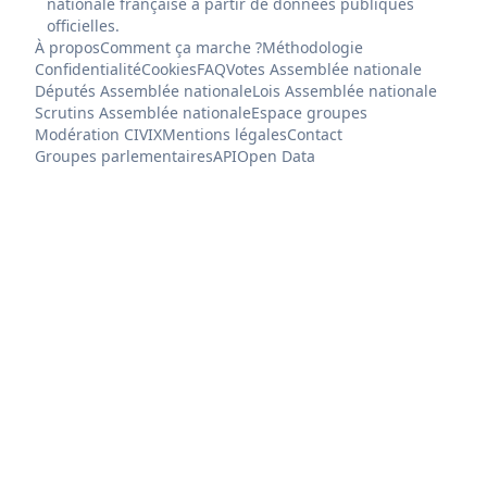
nationale française à partir de données publiques
officielles.
À propos
Comment ça marche ?
Méthodologie
Confidentialité
Cookies
FAQ
Votes Assemblée nationale
Députés Assemblée nationale
Lois Assemblée nationale
Scrutins Assemblée nationale
Espace groupes
Modération CIVIX
Mentions légales
Contact
Groupes parlementaires
API
Open Data