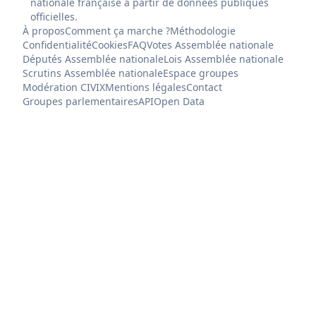
nationale française à partir de données publiques
officielles.
À propos
Comment ça marche ?
Méthodologie
Confidentialité
Cookies
FAQ
Votes Assemblée nationale
Députés Assemblée nationale
Lois Assemblée nationale
Scrutins Assemblée nationale
Espace groupes
Modération CIVIX
Mentions légales
Contact
Groupes parlementaires
API
Open Data