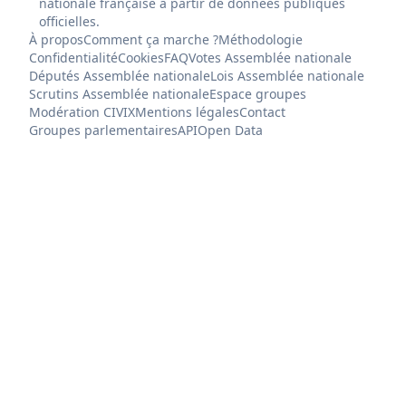
nationale française à partir de données publiques
officielles.
À propos
Comment ça marche ?
Méthodologie
Confidentialité
Cookies
FAQ
Votes Assemblée nationale
Députés Assemblée nationale
Lois Assemblée nationale
Scrutins Assemblée nationale
Espace groupes
Modération CIVIX
Mentions légales
Contact
Groupes parlementaires
API
Open Data