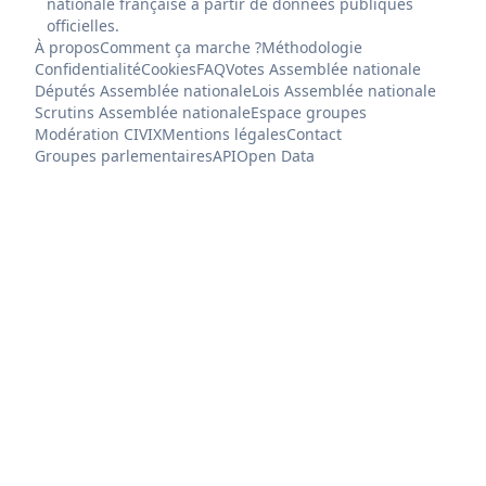
nationale française à partir de données publiques
officielles.
À propos
Comment ça marche ?
Méthodologie
Confidentialité
Cookies
FAQ
Votes Assemblée nationale
Députés Assemblée nationale
Lois Assemblée nationale
Scrutins Assemblée nationale
Espace groupes
Modération CIVIX
Mentions légales
Contact
Groupes parlementaires
API
Open Data