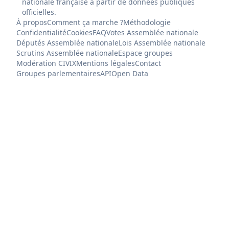
nationale française à partir de données publiques
officielles.
À propos
Comment ça marche ?
Méthodologie
Confidentialité
Cookies
FAQ
Votes Assemblée nationale
Députés Assemblée nationale
Lois Assemblée nationale
Scrutins Assemblée nationale
Espace groupes
Modération CIVIX
Mentions légales
Contact
Groupes parlementaires
API
Open Data