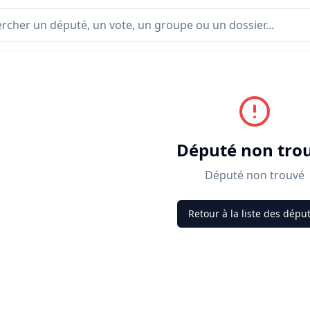
Député non tro
Député non trouvé
Retour à la liste des dépu