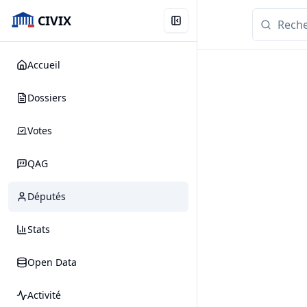
CIVIX
Accueil
Dossiers
Votes
QAG
Députés
Stats
Open Data
Activité