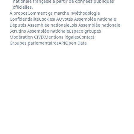
nationale française à partir de données publiques
officielles.
À propos
Comment ça marche ?
Méthodologie
Confidentialité
Cookies
FAQ
Votes Assemblée nationale
Députés Assemblée nationale
Lois Assemblée nationale
Scrutins Assemblée nationale
Espace groupes
Modération CIVIX
Mentions légales
Contact
Groupes parlementaires
API
Open Data