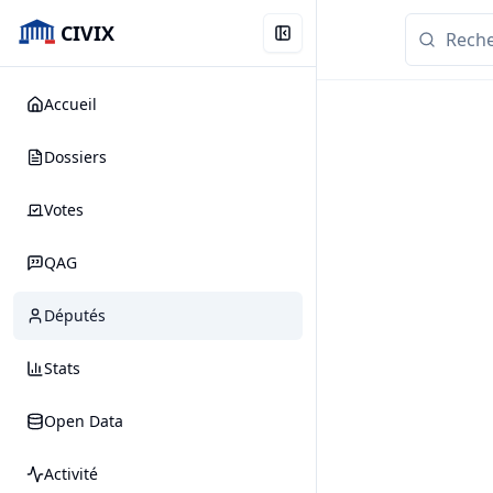
CIVIX
Accueil
Dossiers
Votes
QAG
Députés
Stats
Open Data
Activité