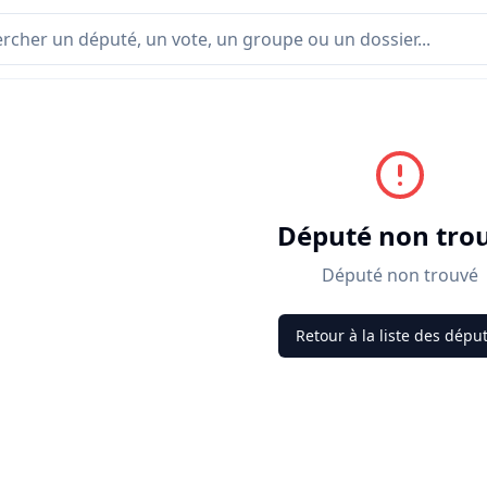
Député non tro
Député non trouvé
Retour à la liste des dépu