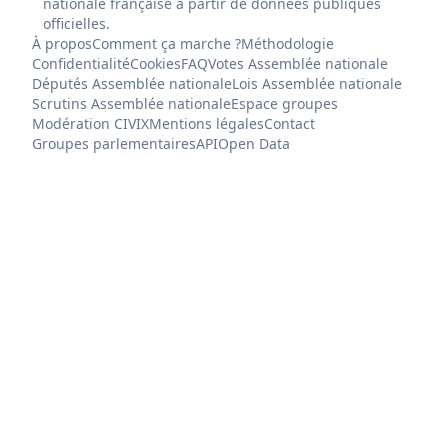
nationale française à partir de données publiques
officielles.
À propos
Comment ça marche ?
Méthodologie
Confidentialité
Cookies
FAQ
Votes Assemblée nationale
Députés Assemblée nationale
Lois Assemblée nationale
Scrutins Assemblée nationale
Espace groupes
Modération CIVIX
Mentions légales
Contact
Groupes parlementaires
API
Open Data