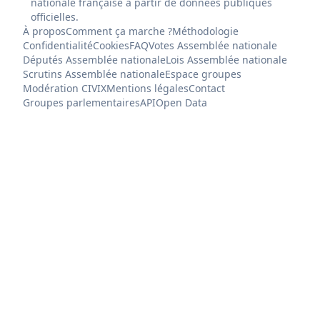
nationale française à partir de données publiques
officielles.
À propos
Comment ça marche ?
Méthodologie
Confidentialité
Cookies
FAQ
Votes Assemblée nationale
Députés Assemblée nationale
Lois Assemblée nationale
Scrutins Assemblée nationale
Espace groupes
Modération CIVIX
Mentions légales
Contact
Groupes parlementaires
API
Open Data