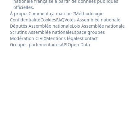
nationale française à partir de données publiques
officielles.
À propos
Comment ça marche ?
Méthodologie
Confidentialité
Cookies
FAQ
Votes Assemblée nationale
Députés Assemblée nationale
Lois Assemblée nationale
Scrutins Assemblée nationale
Espace groupes
Modération CIVIX
Mentions légales
Contact
Groupes parlementaires
API
Open Data