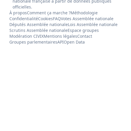
nationale française à partir de données publiques
officielles.
À propos
Comment ça marche ?
Méthodologie
Confidentialité
Cookies
FAQ
Votes Assemblée nationale
Députés Assemblée nationale
Lois Assemblée nationale
Scrutins Assemblée nationale
Espace groupes
Modération CIVIX
Mentions légales
Contact
Groupes parlementaires
API
Open Data