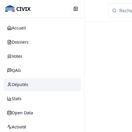
CIVIX
Accueil
Dossiers
Votes
QAG
Députés
Stats
Open Data
Activité