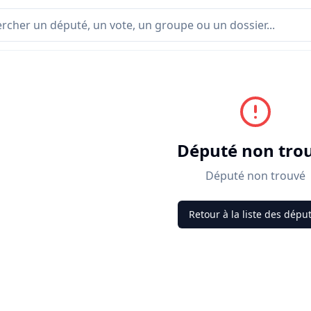
Député non tro
Député non trouvé
Retour à la liste des dépu