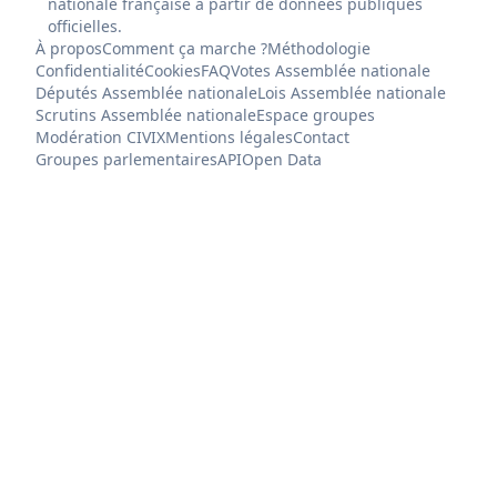
nationale française à partir de données publiques
officielles.
À propos
Comment ça marche ?
Méthodologie
Confidentialité
Cookies
FAQ
Votes Assemblée nationale
Députés Assemblée nationale
Lois Assemblée nationale
Scrutins Assemblée nationale
Espace groupes
Modération CIVIX
Mentions légales
Contact
Groupes parlementaires
API
Open Data