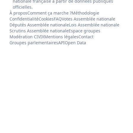
nationale française à partir de données publiques
officielles.
À propos
Comment ça marche ?
Méthodologie
Confidentialité
Cookies
FAQ
Votes Assemblée nationale
Députés Assemblée nationale
Lois Assemblée nationale
Scrutins Assemblée nationale
Espace groupes
Modération CIVIX
Mentions légales
Contact
Groupes parlementaires
API
Open Data