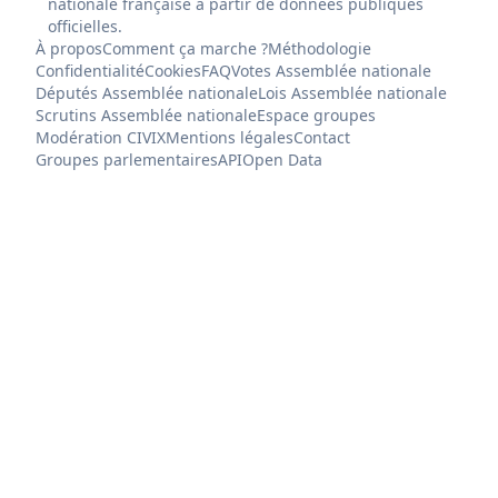
nationale française à partir de données publiques
officielles.
À propos
Comment ça marche ?
Méthodologie
Confidentialité
Cookies
FAQ
Votes Assemblée nationale
Députés Assemblée nationale
Lois Assemblée nationale
Scrutins Assemblée nationale
Espace groupes
Modération CIVIX
Mentions légales
Contact
Groupes parlementaires
API
Open Data