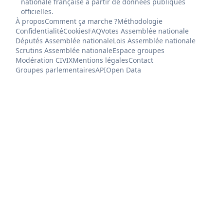
nationale française à partir de données publiques
officielles.
À propos
Comment ça marche ?
Méthodologie
Confidentialité
Cookies
FAQ
Votes Assemblée nationale
Députés Assemblée nationale
Lois Assemblée nationale
Scrutins Assemblée nationale
Espace groupes
Modération CIVIX
Mentions légales
Contact
Groupes parlementaires
API
Open Data