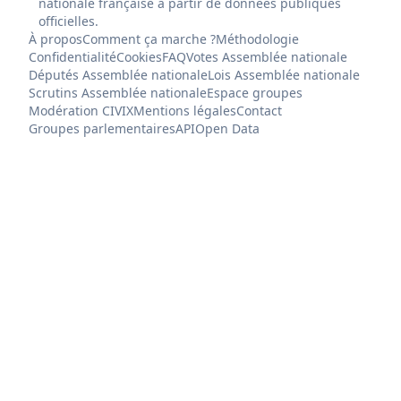
nationale française à partir de données publiques
officielles.
À propos
Comment ça marche ?
Méthodologie
Confidentialité
Cookies
FAQ
Votes Assemblée nationale
Députés Assemblée nationale
Lois Assemblée nationale
Scrutins Assemblée nationale
Espace groupes
Modération CIVIX
Mentions légales
Contact
Groupes parlementaires
API
Open Data