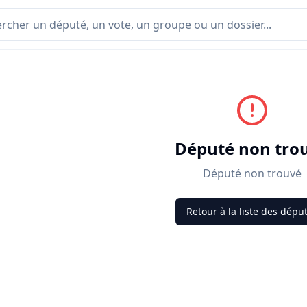
Député non tro
Député non trouvé
Retour à la liste des dépu