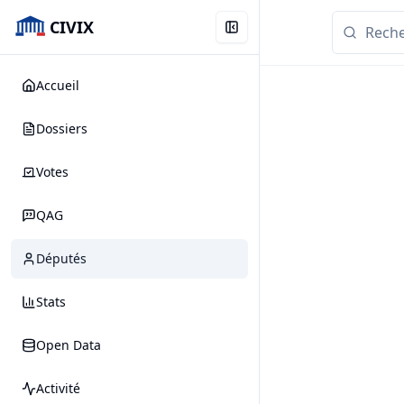
CIVIX
Accueil
Dossiers
Votes
QAG
Députés
Stats
Open Data
Activité