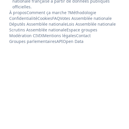
nationale française à partir de données publiques
officielles.
À propos
Comment ça marche ?
Méthodologie
Confidentialité
Cookies
FAQ
Votes Assemblée nationale
Députés Assemblée nationale
Lois Assemblée nationale
Scrutins Assemblée nationale
Espace groupes
Modération CIVIX
Mentions légales
Contact
Groupes parlementaires
API
Open Data