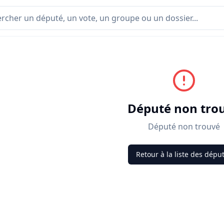
Député non tro
Député non trouvé
Retour à la liste des dépu