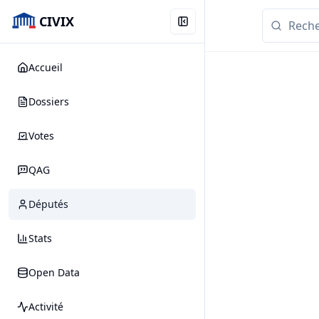
CIVIX
Accueil
Dossiers
Votes
QAG
Députés
Stats
Open Data
Activité