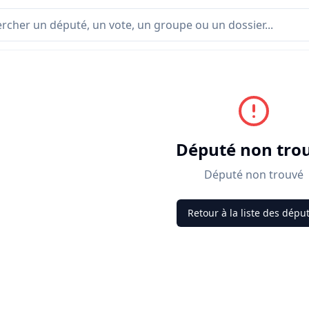
Député non tro
Député non trouvé
Retour à la liste des dépu