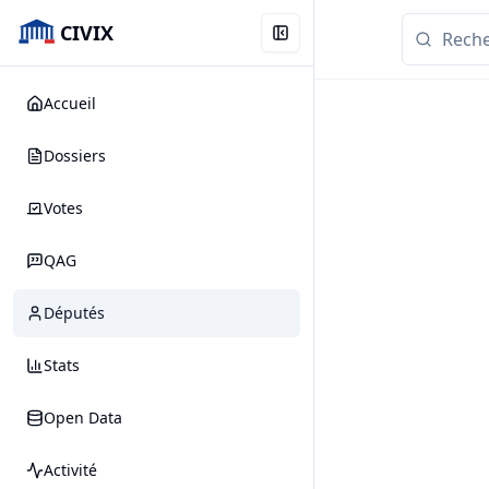
CIVIX
Accueil
Dossiers
Votes
QAG
Députés
Stats
Open Data
Activité