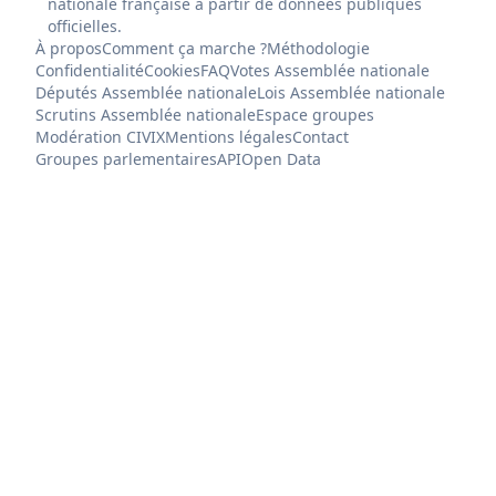
nationale française à partir de données publiques
officielles.
À propos
Comment ça marche ?
Méthodologie
Confidentialité
Cookies
FAQ
Votes Assemblée nationale
Députés Assemblée nationale
Lois Assemblée nationale
Scrutins Assemblée nationale
Espace groupes
Modération CIVIX
Mentions légales
Contact
Groupes parlementaires
API
Open Data