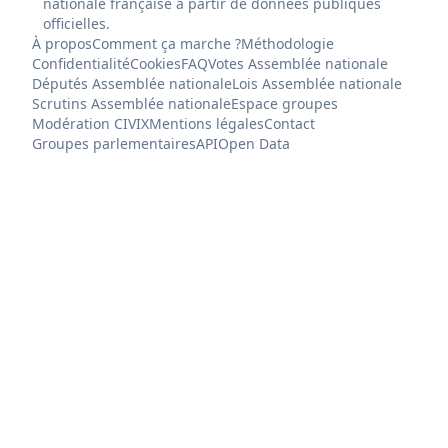
nationale française à partir de données publiques
officielles.
À propos
Comment ça marche ?
Méthodologie
Confidentialité
Cookies
FAQ
Votes Assemblée nationale
Députés Assemblée nationale
Lois Assemblée nationale
Scrutins Assemblée nationale
Espace groupes
Modération CIVIX
Mentions légales
Contact
Groupes parlementaires
API
Open Data