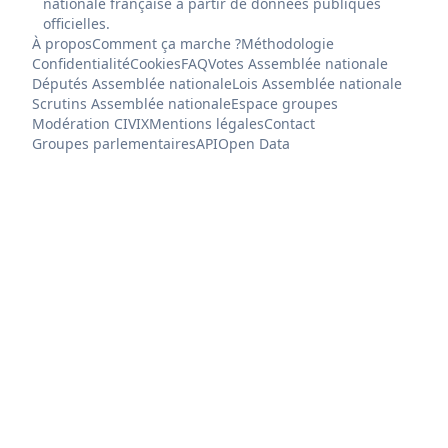
nationale française à partir de données publiques
officielles.
À propos
Comment ça marche ?
Méthodologie
Confidentialité
Cookies
FAQ
Votes Assemblée nationale
Députés Assemblée nationale
Lois Assemblée nationale
Scrutins Assemblée nationale
Espace groupes
Modération CIVIX
Mentions légales
Contact
Groupes parlementaires
API
Open Data