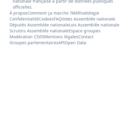
nationale française à partir de données publiques
officielles.
À propos
Comment ça marche ?
Méthodologie
Confidentialité
Cookies
FAQ
Votes Assemblée nationale
Députés Assemblée nationale
Lois Assemblée nationale
Scrutins Assemblée nationale
Espace groupes
Modération CIVIX
Mentions légales
Contact
Groupes parlementaires
API
Open Data