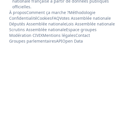
nationale française à partir de données publiques
officielles.
À propos
Comment ça marche ?
Méthodologie
Confidentialité
Cookies
FAQ
Votes Assemblée nationale
Députés Assemblée nationale
Lois Assemblée nationale
Scrutins Assemblée nationale
Espace groupes
Modération CIVIX
Mentions légales
Contact
Groupes parlementaires
API
Open Data